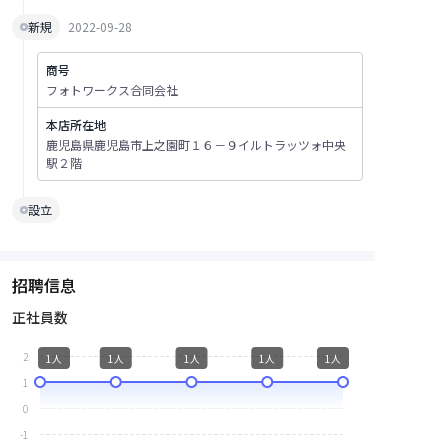
新規
2022-09-28
商号
フォトワークス合同会社
本店所在地
鹿児島県鹿児島市上之園町１６－９イルトラッツォ中央
駅２階
設立
招聘信息
正社員数
2
1人
1人
1人
1人
1人
1
0
-1