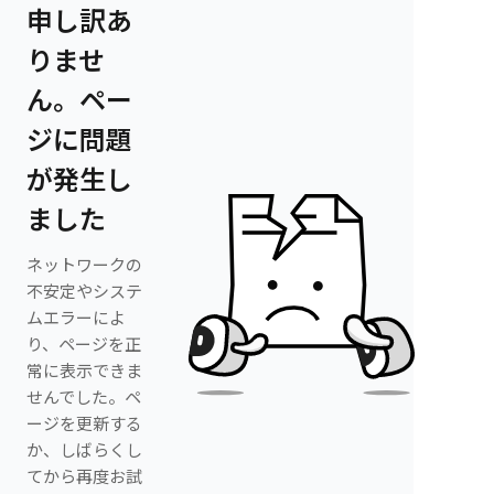
申し訳あ
りませ
ん。ペー
ジに問題
が発生し
ました
ネットワークの
不安定やシステ
ムエラーによ
り、ページを正
常に表示できま
せんでした。ペ
ージを更新する
か、しばらくし
てから再度お試