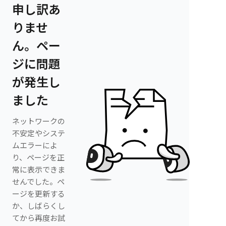
申し訳あ
りませ
ん。ペー
ジに問題
が発生し
ました
ネットワークの
不安定やシステ
ムエラーによ
り、ページを正
常に表示できま
せんでした。ペ
ージを更新する
か、しばらくし
てから再度お試