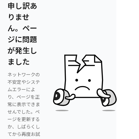
申し訳あ
りませ
ん。ペー
ジに問題
が発生し
ました
ネットワークの
不安定やシステ
ムエラーによ
り、ページを正
常に表示できま
せんでした。ペ
ージを更新する
か、しばらくし
てから再度お試