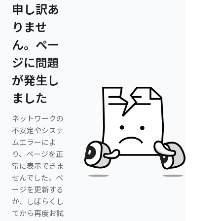
申し訳あ
りませ
ん。ペー
ジに問題
が発生し
ました
ネットワークの
不安定やシステ
ムエラーによ
り、ページを正
常に表示できま
せんでした。ペ
ージを更新する
か、しばらくし
てから再度お試