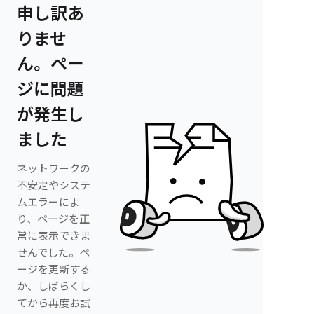
申し訳あ
りませ
ん。ペー
ジに問題
が発生し
ました
ネットワークの
不安定やシステ
ムエラーによ
り、ページを正
常に表示できま
せんでした。ペ
ージを更新する
か、しばらくし
てから再度お試