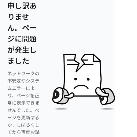
申し訳あ
りませ
ん。ペー
ジに問題
が発生し
ました
ネットワークの
不安定やシステ
ムエラーによ
り、ページを正
常に表示できま
せんでした。ペ
ージを更新する
か、しばらくし
てから再度お試