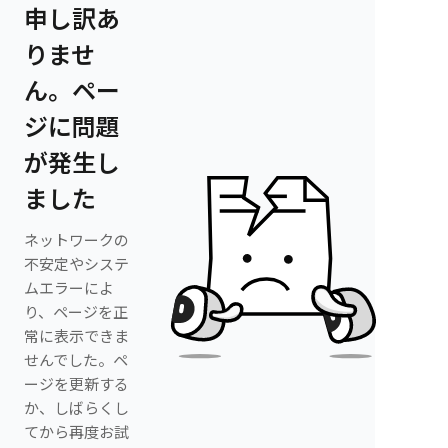
申し訳あ
りませ
ん。ペー
ジに問題
が発生し
ました
ネットワークの
不安定やシステ
ムエラーによ
り、ページを正
常に表示できま
せんでした。ペ
ージを更新する
か、しばらくし
てから再度お試