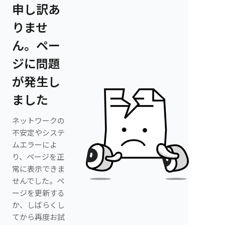
申し訳あ
りませ
ん。ペー
ジに問題
が発生し
ました
ネットワークの
不安定やシステ
ムエラーによ
り、ページを正
常に表示できま
せんでした。ペ
ージを更新する
か、しばらくし
てから再度お試