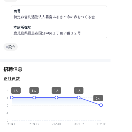
商号
特定非営利活動法人霧島ふるさと命の森をつくる会
本店所在地
鹿児島県霧島市国分中央１丁目７番３２号
設立
招聘信息
正社員数
2
1人
1人
1人
1人
1
0人
0
-1
-2
2024-11
2024-12
2025-01
2025-02
2025-03