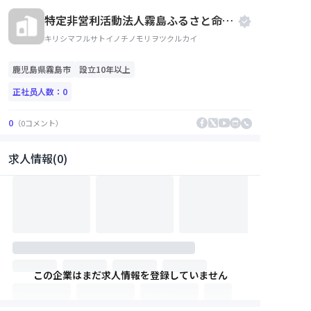
特定非営利活動法人霧島ふるさと命の森をつくる会
キリシマフルサトイノチノモリヲツクルカイ
鹿児島県
霧島市
設立10年以上
正社员人数：
0
0
（
0
コメント
）
求人情報(0)
この企業はまだ求人情報を登録していません