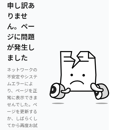
申し訳あ
りませ
ん。ペー
ジに問題
が発生し
ました
ネットワークの
不安定やシステ
ムエラーによ
り、ページを正
常に表示できま
せんでした。ペ
ージを更新する
か、しばらくし
てから再度お試