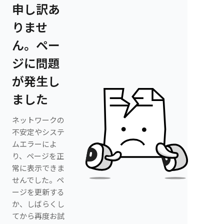
申し訳あ
りませ
ん。ペー
ジに問題
が発生し
ました
ネットワークの
不安定やシステ
ムエラーによ
り、ページを正
常に表示できま
せんでした。ペ
ージを更新する
か、しばらくし
てから再度お試