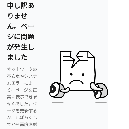
申し訳あ
りませ
ん。ペー
ジに問題
が発生し
ました
ネットワークの
不安定やシステ
ムエラーによ
り、ページを正
常に表示できま
せんでした。ペ
ージを更新する
か、しばらくし
てから再度お試