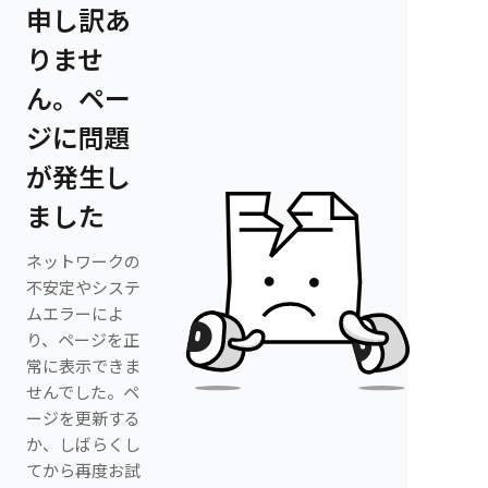
申し訳あ
りませ
ん。ペー
ジに問題
が発生し
ました
ネットワークの
不安定やシステ
ムエラーによ
り、ページを正
常に表示できま
せんでした。ペ
ージを更新する
か、しばらくし
てから再度お試