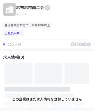
志布志市商工会
シブシシ
鹿児島県
志布志市
設立10年以上
正社员人数：
0
（
0
コメント
）
求人情報(0)
この企業はまだ求人情報を登録していません