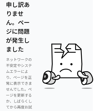
申し訳あ
りませ
ん。ペー
ジに問題
が発生し
ました
ネットワークの
不安定やシステ
ムエラーによ
り、ページを正
常に表示できま
せんでした。ペ
ージを更新する
か、しばらくし
てから再度お試