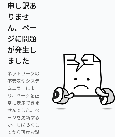
申し訳あ
りませ
ん。ペー
ジに問題
が発生し
ました
ネットワークの
不安定やシステ
ムエラーによ
り、ページを正
常に表示できま
せんでした。ペ
ージを更新する
か、しばらくし
てから再度お試