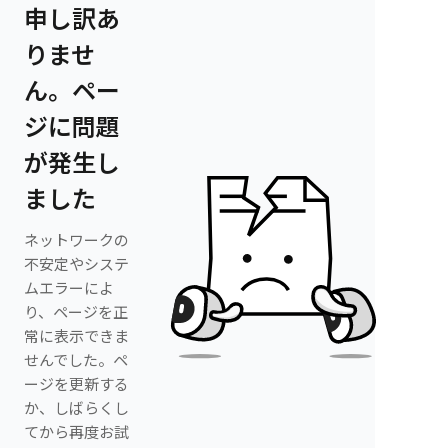
申し訳あ
りませ
ん。ペー
ジに問題
が発生し
ました
ネットワークの
不安定やシステ
ムエラーによ
り、ページを正
常に表示できま
せんでした。ペ
ージを更新する
か、しばらくし
てから再度お試