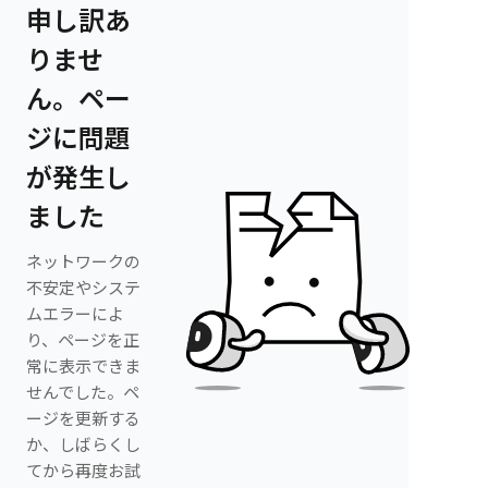
申し訳あ
りませ
ん。ペー
ジに問題
が発生し
ました
ネットワークの
不安定やシステ
ムエラーによ
り、ページを正
常に表示できま
せんでした。ペ
ージを更新する
か、しばらくし
てから再度お試