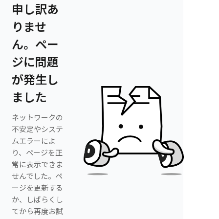
申し訳あ
りませ
ん。ペー
ジに問題
が発生し
ました
ネットワークの
不安定やシステ
ムエラーによ
り、ページを正
常に表示できま
せんでした。ペ
ージを更新する
か、しばらくし
てから再度お試