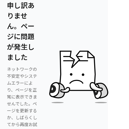
申し訳あ
りませ
ん。ペー
ジに問題
が発生し
ました
ネットワークの
不安定やシステ
ムエラーによ
り、ページを正
常に表示できま
せんでした。ペ
ージを更新する
か、しばらくし
てから再度お試