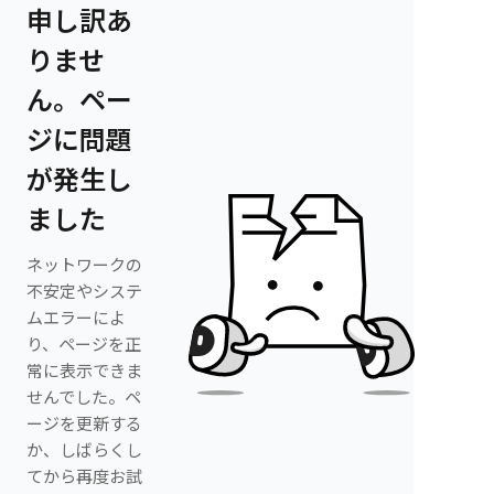
申し訳あ
りませ
ん。ペー
ジに問題
が発生し
ました
ネットワークの
不安定やシステ
ムエラーによ
り、ページを正
常に表示できま
せんでした。ペ
ージを更新する
か、しばらくし
てから再度お試