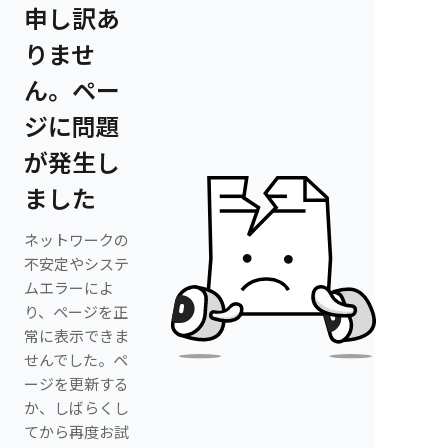
申し訳あ
りませ
ん。ペー
ジに問題
が発生し
ました
ネットワークの
不安定やシステ
ムエラーによ
り、ページを正
常に表示できま
せんでした。ペ
ージを更新する
か、しばらくし
てから再度お試