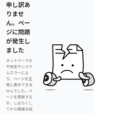
申し訳あ
りませ
ん。ペー
ジに問題
が発生し
ました
ネットワークの
不安定やシステ
ムエラーによ
り、ページを正
常に表示できま
せんでした。ペ
ージを更新する
か、しばらくし
てから再度お試