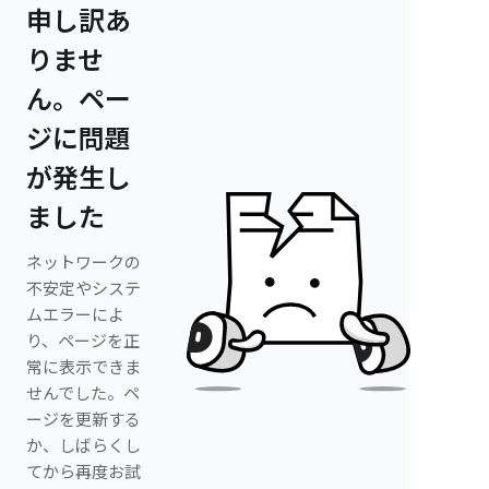
申し訳あ
りませ
ん。ペー
ジに問題
が発生し
ました
ネットワークの
不安定やシステ
ムエラーによ
り、ページを正
常に表示できま
せんでした。ペ
ージを更新する
か、しばらくし
てから再度お試