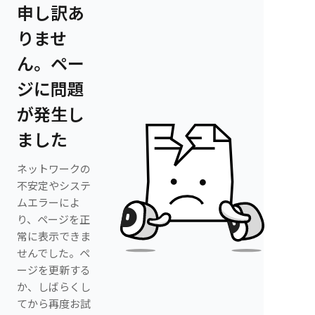
申し訳あ
りませ
ん。ペー
ジに問題
が発生し
ました
ネットワークの
不安定やシステ
ムエラーによ
り、ページを正
常に表示できま
せんでした。ペ
ージを更新する
か、しばらくし
てから再度お試