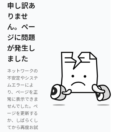
申し訳あ
りませ
ん。ペー
ジに問題
が発生し
ました
ネットワークの
不安定やシステ
ムエラーによ
り、ページを正
常に表示できま
せんでした。ペ
ージを更新する
か、しばらくし
てから再度お試