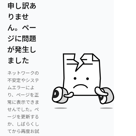
申し訳あ
りませ
ん。ペー
ジに問題
が発生し
ました
ネットワークの
不安定やシステ
ムエラーによ
り、ページを正
常に表示できま
せんでした。ペ
ージを更新する
か、しばらくし
てから再度お試