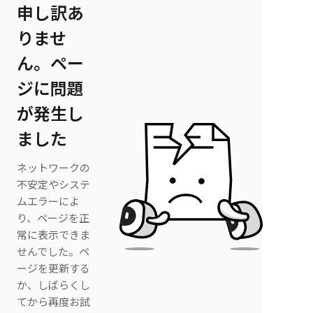
申し訳あ
りませ
ん。ペー
ジに問題
が発生し
ました
ネットワークの
不安定やシステ
ムエラーによ
り、ページを正
常に表示できま
せんでした。ペ
ージを更新する
か、しばらくし
てから再度お試