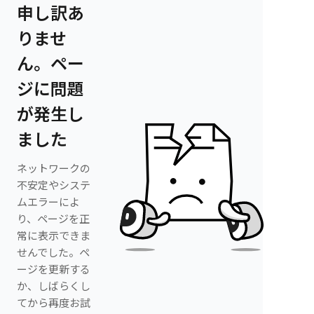
申し訳あ
りませ
ん。ペー
ジに問題
が発生し
ました
ネットワークの
不安定やシステ
ムエラーによ
り、ページを正
常に表示できま
せんでした。ペ
ージを更新する
か、しばらくし
てから再度お試