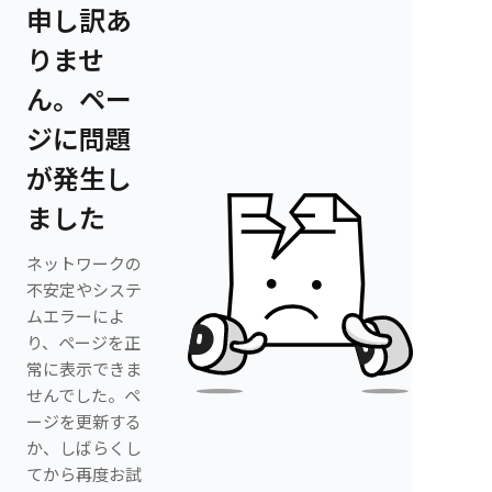
申し訳あ
りませ
ん。ペー
ジに問題
が発生し
ました
ネットワークの
不安定やシステ
ムエラーによ
り、ページを正
常に表示できま
せんでした。ペ
ージを更新する
か、しばらくし
てから再度お試