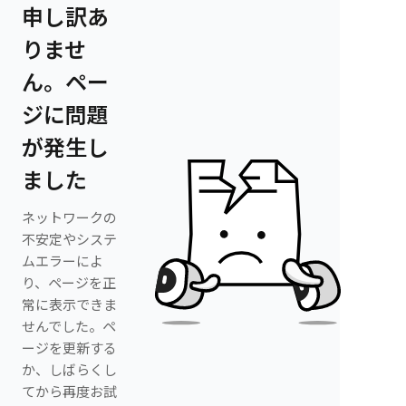
申し訳あ
りませ
ん。ペー
ジに問題
が発生し
ました
ネットワークの
不安定やシステ
ムエラーによ
り、ページを正
常に表示できま
せんでした。ペ
ージを更新する
か、しばらくし
てから再度お試