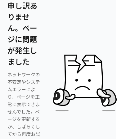
申し訳あ
りませ
ん。ペー
ジに問題
が発生し
ました
ネットワークの
不安定やシステ
ムエラーによ
り、ページを正
常に表示できま
せんでした。ペ
ージを更新する
か、しばらくし
てから再度お試