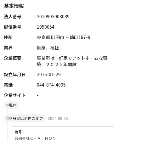
基本情報
法人番号
2010903003039
郵便番号
1950054
住所
東京都 町田市 三輪町187-9
業界
医療，福祉
企業概要
事業所は一軒家でアットホームな環
境 ２０２５年開設
設立年月日
2016-01-29
電話
044-874-4095
企業サイト
-
現在
商号又は名称の変更
2024-08-05
商号
合同会社ＣＨＡｉＮＯＮ