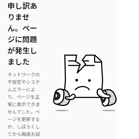
申し訳あ
りませ
ん。ペー
ジに問題
が発生し
ました
ネットワークの
不安定やシステ
ムエラーによ
り、ページを正
常に表示できま
せんでした。ペ
ージを更新する
か、しばらくし
てから再度お試