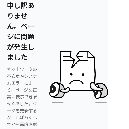
申し訳あ
りませ
ん。ペー
ジに問題
が発生し
ました
ネットワークの
不安定やシステ
ムエラーによ
り、ページを正
常に表示できま
せんでした。ペ
ージを更新する
か、しばらくし
てから再度お試