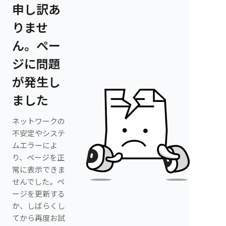
申し訳あ
りませ
ん。ペー
ジに問題
が発生し
ました
ネットワークの
不安定やシステ
ムエラーによ
り、ページを正
常に表示できま
せんでした。ペ
ージを更新する
か、しばらくし
てから再度お試