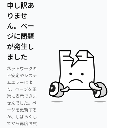
申し訳あ
りませ
ん。ペー
ジに問題
が発生し
ました
ネットワークの
不安定やシステ
ムエラーによ
り、ページを正
常に表示できま
せんでした。ペ
ージを更新する
か、しばらくし
てから再度お試