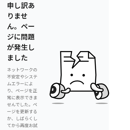
申し訳あ
りませ
ん。ペー
ジに問題
が発生し
ました
ネットワークの
不安定やシステ
ムエラーによ
り、ページを正
常に表示できま
せんでした。ペ
ージを更新する
か、しばらくし
てから再度お試