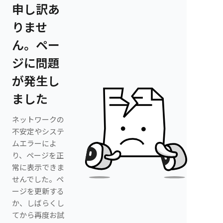
申し訳あ
りませ
ん。ペー
ジに問題
が発生し
ました
ネットワークの
不安定やシステ
ムエラーによ
り、ページを正
常に表示できま
せんでした。ペ
ージを更新する
か、しばらくし
てから再度お試