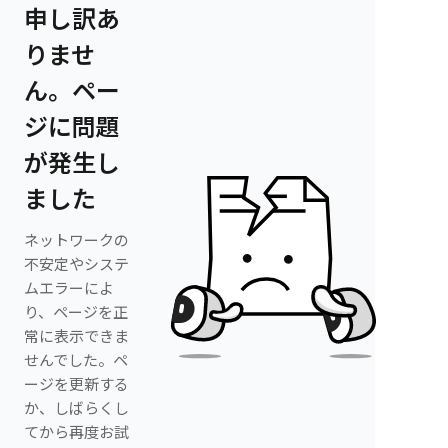
申し訳あ
りませ
ん。ペー
ジに問題
が発生し
ました
ネットワークの
不安定やシステ
ムエラーによ
り、ページを正
常に表示できま
せんでした。ペ
ージを更新する
か、しばらくし
てから再度お試