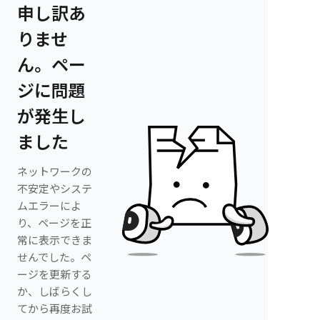
申し訳あ
りませ
ん。ペー
ジに問題
が発生し
ました
ネットワークの
不安定やシステ
ムエラーによ
り、ページを正
常に表示できま
せんでした。ペ
ージを更新する
か、しばらくし
てから再度お試