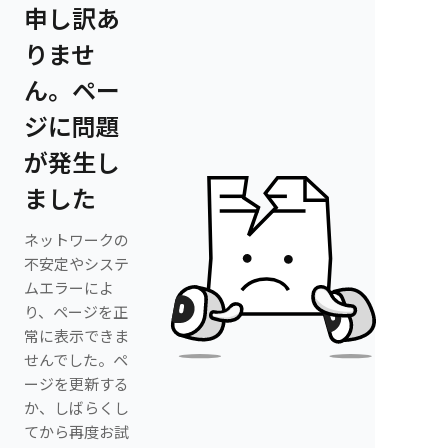
申し訳あ
りませ
ん。ペー
ジに問題
が発生し
ました
ネットワークの
不安定やシステ
ムエラーによ
り、ページを正
常に表示できま
せんでした。ペ
ージを更新する
か、しばらくし
てから再度お試