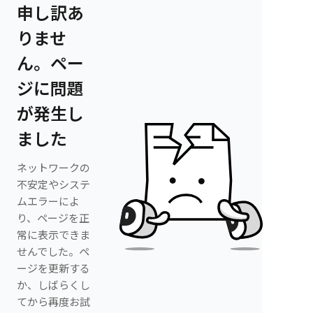
申し訳あ
りませ
ん。ペー
ジに問題
が発生し
ました
ネットワークの
不安定やシステ
ムエラーによ
り、ページを正
常に表示できま
せんでした。ペ
ージを更新する
か、しばらくし
てから再度お試