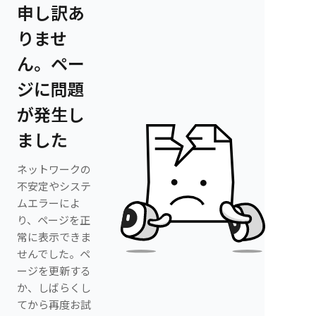
申し訳あ
りませ
ん。ペー
ジに問題
が発生し
ました
ネットワークの
不安定やシステ
ムエラーによ
り、ページを正
常に表示できま
せんでした。ペ
ージを更新する
か、しばらくし
てから再度お試