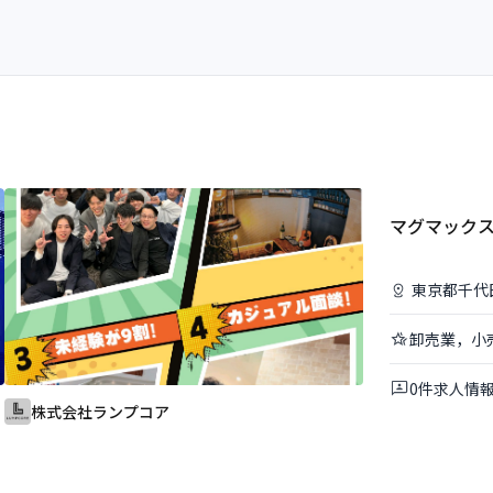
マグマック
東京都
千代
卸売業，小
0
件
求人情
株式会社ランプコア