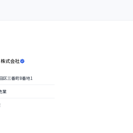
ス株式会社
田区
三番町8番地1
売業
報