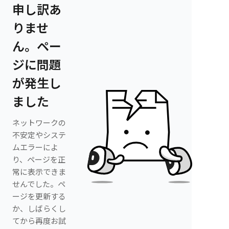
申し訳あ
りませ
ん。ペー
ジに問題
が発生し
ました
ネットワークの
不安定やシステ
ムエラーによ
り、ページを正
常に表示できま
せんでした。ペ
ージを更新する
か、しばらくし
てから再度お試