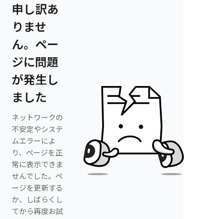
申し訳あ
りませ
ん。ペー
ジに問題
が発生し
ました
ネットワークの
不安定やシステ
ムエラーによ
り、ページを正
常に表示できま
せんでした。ペ
ージを更新する
か、しばらくし
てから再度お試