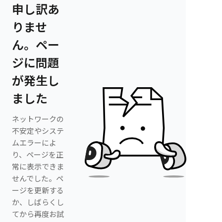
申し訳あ
りませ
ん。ペー
ジに問題
が発生し
ました
ネットワークの
不安定やシステ
ムエラーによ
り、ページを正
常に表示できま
せんでした。ペ
ージを更新する
か、しばらくし
てから再度お試