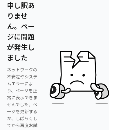
申し訳あ
りませ
ん。ペー
ジに問題
が発生し
ました
ネットワークの
不安定やシステ
ムエラーによ
り、ページを正
常に表示できま
せんでした。ペ
ージを更新する
か、しばらくし
てから再度お試